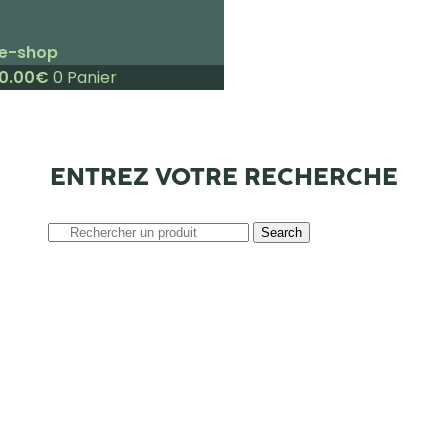
e-shop
0.00
€
0
Panier
ENTREZ VOTRE RECHERCHE
Search