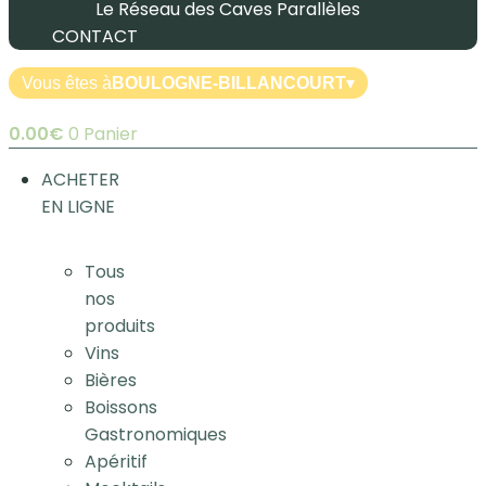
Le Réseau des Caves Parallèles
CONTACT
Vous êtes à
BOULOGNE-BILLANCOURT
▾
0.00
€
0
Panier
ACHETER
EN LIGNE
Tous
nos
produits
Vins
Bières
Boissons
Gastronomiques
Apéritif