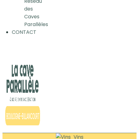
Réseau
des
Caves
Parallèles
CONTACT
Vins