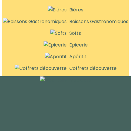
Bières
Boissons Gastronomiques
Softs
Epicerie
Apéritif
Coffrets découverte
Mocktails