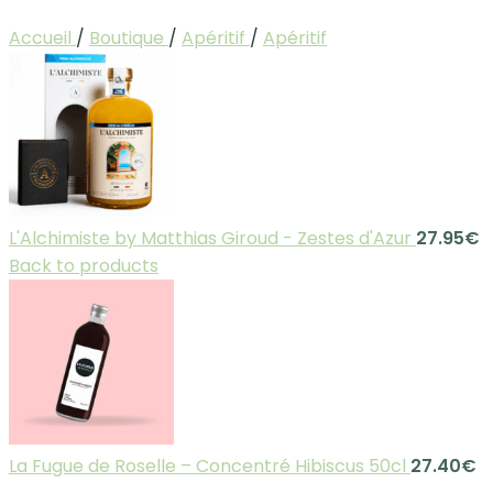
Accueil
/
Boutique
/
Apéritif
/
Apéritif
L'Alchimiste by Matthias Giroud - Zestes d'Azur
27.95
€
Back to products
La Fugue de Roselle – Concentré Hibiscus 50cl
27.40
€