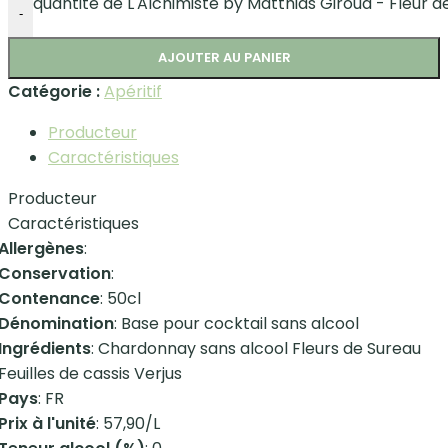
quantité de L'Alchimiste by Matthias Giroud - Fleur d
-
AJOUTER AU PANIER
Catégorie :
Apéritif
Producteur
Caractéristiques
Producteur
Caractéristiques
Allergènes
:
Conservation
:
Contenance
: 50cl
Dénomination
: Base pour cocktail sans alcool
Ingrédients
: Chardonnay sans alcool Fleurs de Sureau
Feuilles de cassis Verjus
Pays
: FR
Prix à l'unité
: 57,90/L