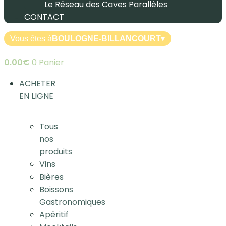
Le Réseau des Caves Parallèles
CONTACT
Vous êtes à
BOULOGNE-BILLANCOURT
▾
0.00
€
0
Panier
ACHETER
EN LIGNE
Tous
nos
produits
Vins
Bières
Boissons
Gastronomiques
Apéritif