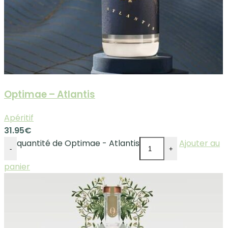
Optimae – Atlantis
Apéritif
31.95
€
quantité de Optimae - Atlantis
Ajouter au
-
+
panier