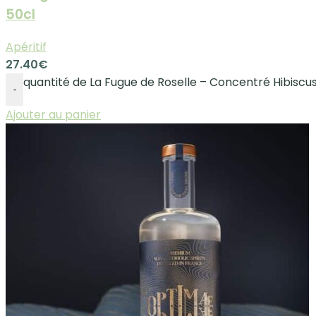
50cl
Apéritif
27.40
€
quantité de La Fugue de Roselle – Concentré Hibiscu
-
Ajouter au panier