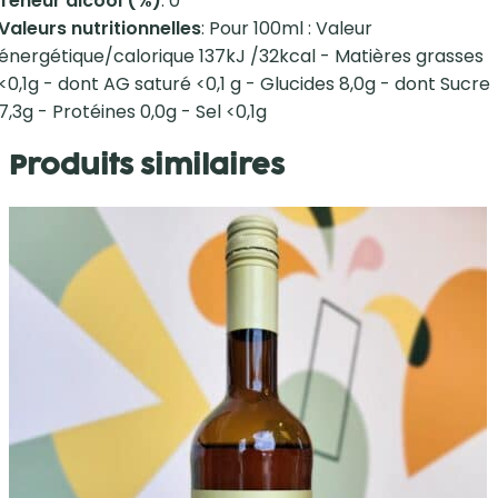
Teneur alcool (%)
: 0
Valeurs nutritionnelles
: Pour 100ml : Valeur
énergétique/calorique 137kJ /32kcal - Matières grasses
<0,1g - dont AG saturé <0,1 g - Glucides 8,0g - dont Sucre
7,3g - Protéines 0,0g - Sel <0,1g
Produits similaires