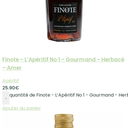
Finote – L’Apéritif No 1 – Gourmand – Herbacé
– Amer
Apéritif
25.90
€
quantité de Finote - L’Apéritif No 1 - Gourmand - H
-
Ajouter au panier