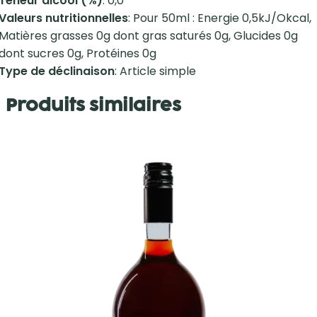
Teneur alcool (%)
: 0,0
Valeurs nutritionnelles
: Pour 50ml : Energie 0,5kJ/Okcal,
Matières grasses 0g dont gras saturés 0g, Glucides 0g
dont sucres 0g, Protéines 0g
Type de déclinaison
: Article simple
Produits similaires