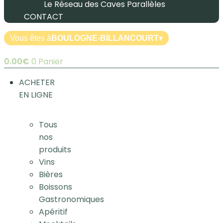
Le Réseau des Caves Parallèles
CONTACT
Vous êtes à
BOULOGNE-BILLANCOURT
▾
0.00
€
0
Panier
ACHETER
EN LIGNE
Tous
nos
produits
Vins
Bières
Boissons
Gastronomiques
Apéritif