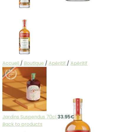
Accueil
/
Boutique
/
Apéritif
/
Apéritif
Jardins Suspendus 70cl
33.95
€
Back to products