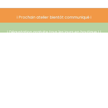
ℹ️ Prochain atelier bientôt communiqué ℹ️
ℹ️ Dégustation gratuite tous les jours en boutique ! ℹ️