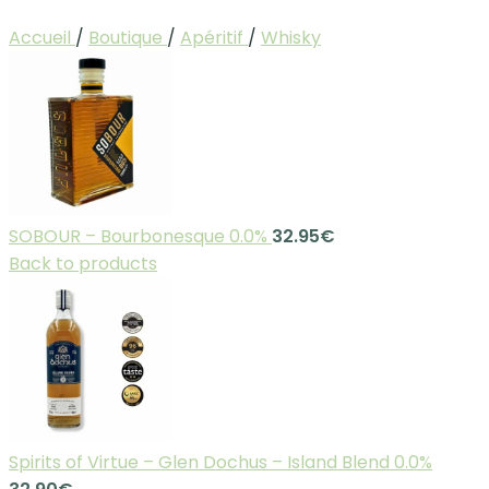
Accueil
/
Boutique
/
Apéritif
/
Whisky
SOBOUR – Bourbonesque 0.0%
32.95
€
Back to products
Spirits of Virtue – Glen Dochus – Island Blend 0.0%