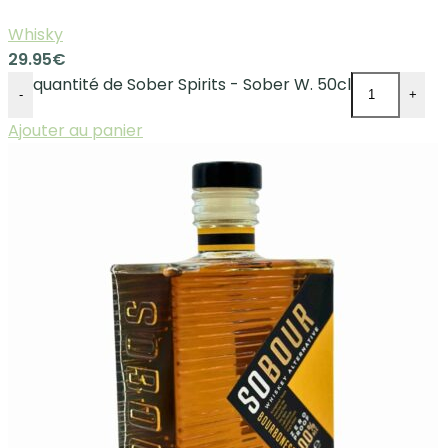
Whisky
29.95
€
quantité de Sober Spirits - Sober W. 50cl
-
+
Ajouter au panier