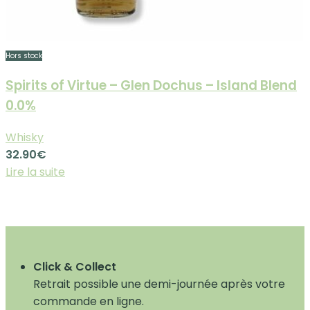
Hors stock
Spirits of Virtue – Glen Dochus – Island Blend
0.0%
Whisky
32.90
€
Lire la suite
Click & Collect
Retrait possible une demi-journée après votre
commande en ligne.