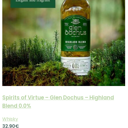
Spirits of Virtue – Glen Dochus – Highland
Blend 0.0%
Whisky
32.90
€