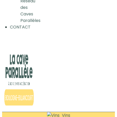
Réseau
des
Caves
Parallèles
CONTACT
Vins