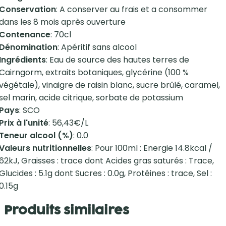
Conservation
: A conserver au frais et a consommer
dans les 8 mois après ouverture
Contenance
: 70cl
Dénomination
: Apéritif sans alcool
Ingrédients
: Eau de source des hautes terres de
Cairngorm, extraits botaniques, glycérine (100 %
végétale), vinaigre de raisin blanc, sucre brûlé, caramel,
sel marin, acide citrique, sorbate de potassium
Pays
: SCO
Prix à l'unité
: 56,43€/L
Teneur alcool (%)
: 0.0
Valeurs nutritionnelles
: Pour 100ml : Energie 14.8kcal /
62kJ, Graisses : trace dont Acides gras saturés : Trace,
Glucides : 5.1g dont Sucres : 0.0g, Protéines : trace, Sel :
0.15g
Produits similaires