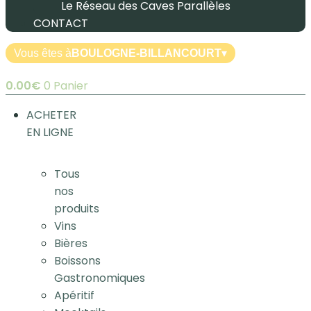
Le Réseau des Caves Parallèles
CONTACT
Vous êtes à
BOULOGNE-BILLANCOURT
▾
0.00
€
0
Panier
ACHETER
EN LIGNE
Tous
nos
produits
Vins
Bières
Boissons
Gastronomiques
Apéritif