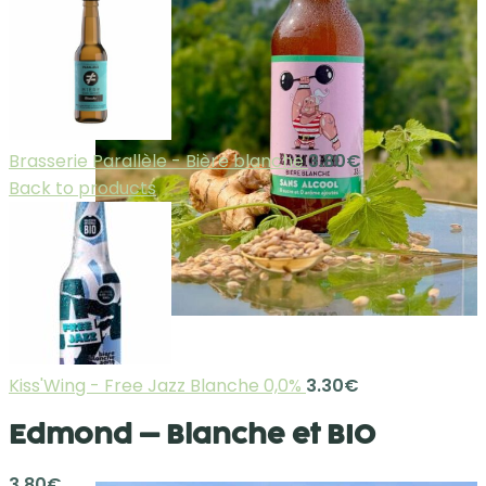
Brasserie Parallèle - Bière blanche
3.80
€
Back to products
Kiss'Wing - Free Jazz Blanche 0,0%
3.30
€
Edmond – Blanche et BIO
3.80
€