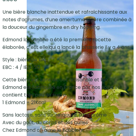
Une bière blanche inattendue et rafraîchissante aux
notes d’agrumes, d’une amertume légère combinée à
la douceur du gingembre en dry hopping.
Edmond la blanche a été la première recette
élaborée, c’est elle qui a lancé la brasserie il y a 4 ans.
Style : bière de blé
EBC : 4 / IBU : 20
Cette bière est sans alcool, artisanale et bio.
Edmond est fabriquée en France par nos soins et
contient très peu de sucre
1 Edmond = 21Kcal
Sans lactose, sans sucre ajouté, sans arôme
Avec du goût, du corps et des bulles
Chez Edmond on aime le houblon!