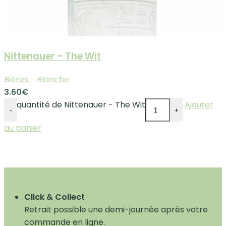
Nittenauer – The Wit
Bières - Blanche
3.60
€
quantité de Nittenauer - The Wit
Ajouter
-
+
au panier
Click & Collect
Retrait possible une demi-journée après votre
commande en ligne.