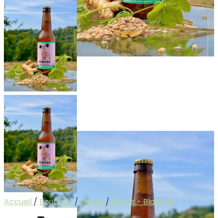
Accueil
/
Boutique
/
Bières
/
Bières - Blanche