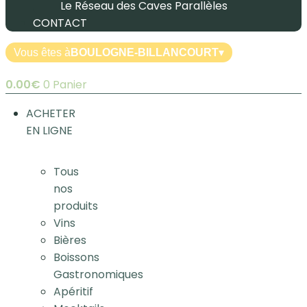
Le Réseau des Caves Parallèles
CONTACT
Vous êtes à
BOULOGNE-BILLANCOURT
▾
0.00
€
0
Panier
ACHETER
EN LIGNE
Tous
nos
produits
Vins
Bières
Boissons
Gastronomiques
Apéritif