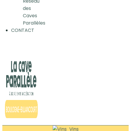
Réseau
des
Caves
Parallèles
CONTACT
Vins