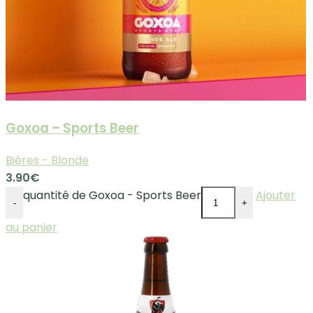
Goxoa – Sports Beer
Bières - Blonde
3.90
€
quantité de Goxoa - Sports Beer
Ajouter
-
+
au panier