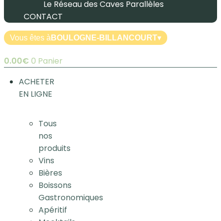
Le Réseau des Caves Parallèles
CONTACT
Vous êtes à
BOULOGNE-BILLANCOURT
▾
0.00
€
0
Panier
ACHETER
EN LIGNE
Tous
nos
produits
Vins
Bières
Boissons
Gastronomiques
Apéritif