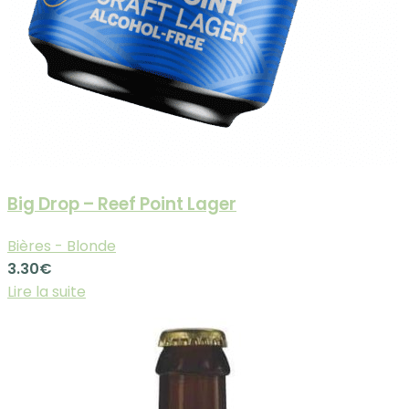
Big Drop – Reef Point Lager
Bières - Blonde
3.30
€
Lire la suite