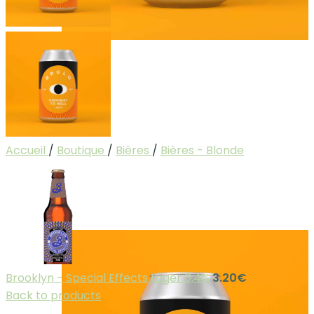
Accueil
/
Boutique
/
Bières
/
Bières - Blonde
Brooklyn - Special Effects Lager 0,4%
3.20
€
Back to products