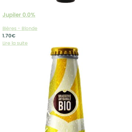
Jupiler 0.0%
Bières - Blonde
1.70
€
Lire la suite