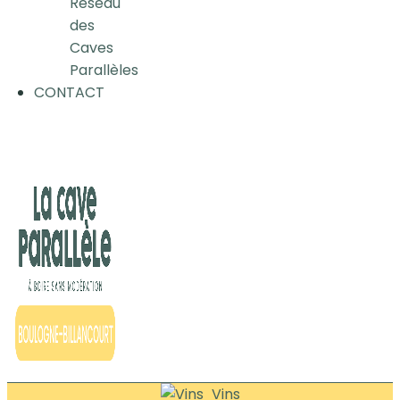
Réseau
des
Caves
Parallèles
CONTACT
Vins