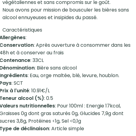
végétaliennes et sans compromis sur le goût.
Nous avons pour mission de bousculer les bières sans
alcool ennuyeuses et insipides du passé.
Caractéristiques
Allergènes
:
Conservation
: Après ouverture à consommer dans les
48h et à conserver au frais
Contenance
: 33CL
Dénomination
: Bière sans alcool
Ingrédients
: Eau, orge maltée, blé, levure, houblon.
Pays
: SCT
Prix à l'unité
: 10.91€/L
Teneur alcool (%)
: 0.5
Valeurs nutritionnelles
: Pour 100ml : Energie 17kcal,
Graisses 0g dont gras saturés 0g, Glucides 7,9g dont
sucres 3,8g, Protéines <1g, Sel <0,1g
Type de déclinaison
: Article simple