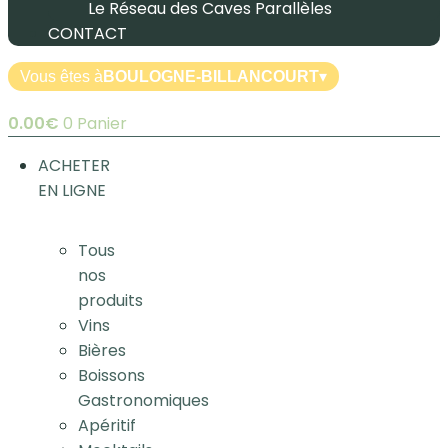
Le Réseau des Caves Parallèles
CONTACT
Vous êtes à
BOULOGNE-BILLANCOURT
▾
0.00
€
0
Panier
ACHETER
EN LIGNE
Tous
nos
produits
Vins
Bières
Boissons
Gastronomiques
Apéritif