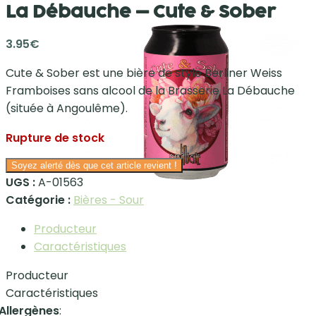
La Débauche – Cute & Sober
3.95
€
Cute & Sober est une bière de style Berliner Weiss
Framboises sans alcool de la Brasserie La Débauche
(située à Angoulême).
Rupture de stock
Soyez alerté dès que cet article revient !
UGS :
A-01563
Catégorie :
Bières - Sour
Producteur
Caractéristiques
Producteur
Caractéristiques
Allergènes
: