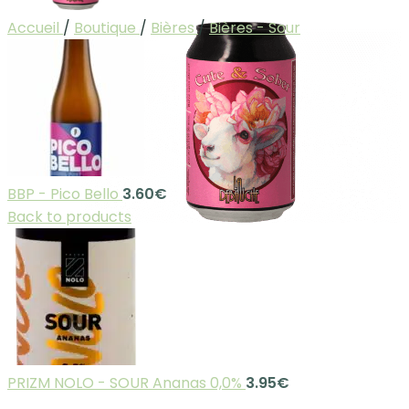
Accueil
/
Boutique
/
Bières
/
Bières - Sour
BBP - Pico Bello
3.60
€
Back to products
PRIZM NOLO - SOUR Ananas 0,0%
3.95
€