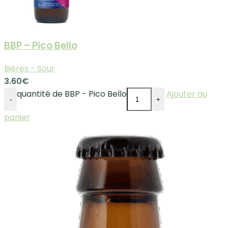
BBP – Pico Bello
Bières - Sour
3.60
€
quantité de BBP - Pico Bello
Ajouter au
-
+
panier