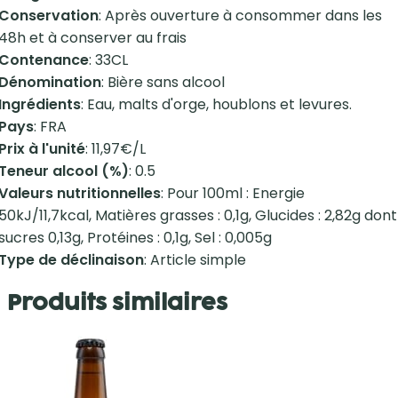
Conservation
: Après ouverture à consommer dans les
48h et à conserver au frais
Contenance
: 33CL
Dénomination
: Bière sans alcool
Ingrédients
: Eau, malts d'orge, houblons et levures.
Pays
: FRA
Prix à l'unité
: 11,97€/L
Teneur alcool (%)
: 0.5
Valeurs nutritionnelles
: Pour 100ml : Energie
50kJ/11,7kcal, Matières grasses : 0,1g, Glucides : 2,82g dont
sucres 0,13g, Protéines : 0,1g, Sel : 0,005g
Type de déclinaison
: Article simple
Produits similaires