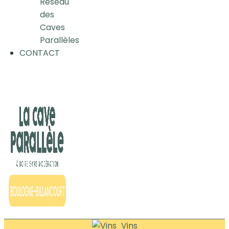
Réseau
des
Caves
Parallèles
CONTACT
Vins