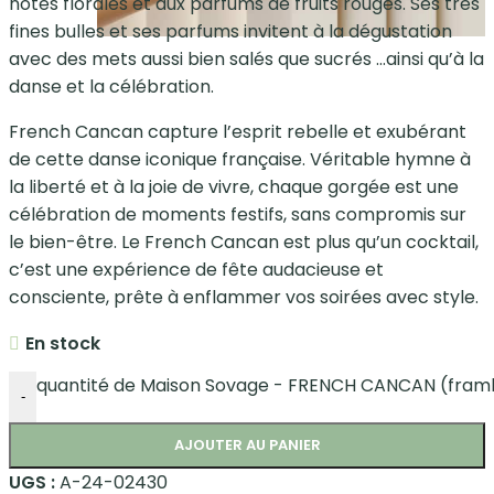
notes florales et aux parfums de fruits rouges. Ses très
fines bulles et ses parfums invitent à la dégustation
avec des mets aussi bien salés que sucrés …ainsi qu’à la
danse et la célébration.
French Cancan capture l’esprit rebelle et exubérant
de cette danse iconique française. Véritable hymne à
la liberté et à la joie de vivre, chaque gorgée est une
célébration de moments festifs, sans compromis sur
le bien-être. Le French Cancan est plus qu’un cocktail,
c’est une expérience de fête audacieuse et
consciente, prête à enflammer vos soirées avec style.
En stock
quantité de Maison Sovage - FRENCH CANCAN (frambo
-
AJOUTER AU PANIER
UGS :
A-24-02430