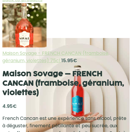
Maison Sovage - FRENCH CANCAN (framboise,
géranium, violettes) 75cl
15.95
€
Maison Sovage – FRENCH
CANCAN (framboise, géranium,
violettes)
4.95
€
French Cancan est une expérience sans alcool, prête
à déguster, finement pétillante et peu sucrée, aux