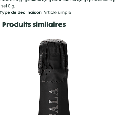
; sel 0 g.
Type de déclinaison
: Article simple
Produits similaires