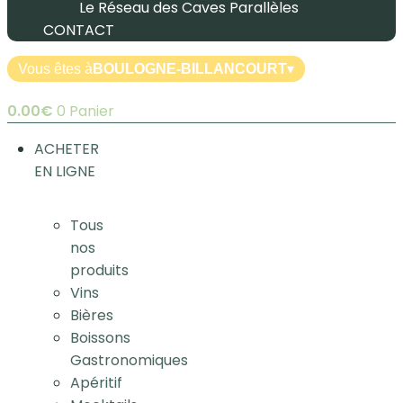
Le Réseau des Caves Parallèles
CONTACT
Vous êtes à
BOULOGNE-BILLANCOURT
▾
0.00
€
0
Panier
ACHETER
EN LIGNE
Tous
nos
produits
Vins
Bières
Boissons
Gastronomiques
Apéritif