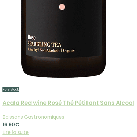
Hors stock
Acala Red wine Rosé Thé Pétillant Sans Alcool
Boissons Gastronomiques
16.90
€
Lire la suite