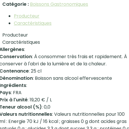
Catégorie :
Boissons Gastronomiques
Producteur
Caractéristiques
Producteur
Caractéristiques
Allergènes
:
Conservation
: À consommer très frais et rapidement. À
conserver à l'abri de la lumière et de la chaleur.
Contenance
: 25 cl
Dénomination
: Boisson sans alcool effervescente
Ingrédients
:
Pays
: FRA
Prix à l'unité
: 19,20 € / L
Teneur alcool (%)
: 0,0
Valeurs nutritionnelles
: Valeurs nutritionnelles pour 100
ml : Energie 70 kJ / 16 kcal ; graisses 0 g dont acides gras
saturés 0 g ; glucides 3,3 g dont sucres 3,3 g ; protéines 0 