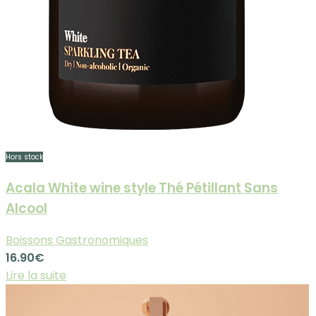
Hors stock
Acala White wine style Thé Pétillant Sans
Alcool
Boissons Gastronomiques
16.90
€
Lire la suite