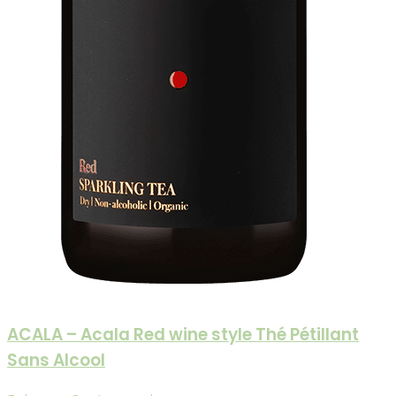
ACALA – Acala Red wine style Thé Pétillant
Sans Alcool