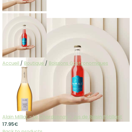
Accueil
/
Boutique
/
Boissons Gastronomiques
Alain Milliat - Le Chardonnay - Jus de Raisin Pétillant
17.95
€
Back to products