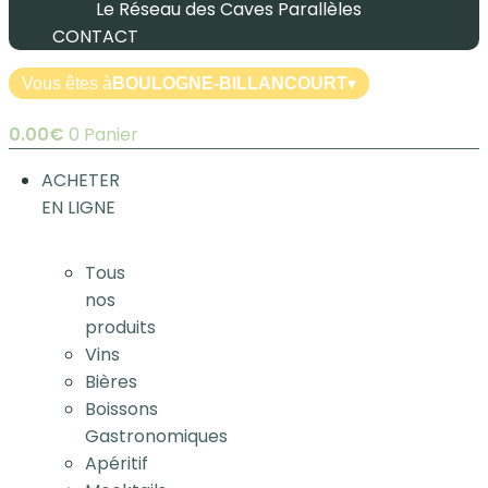
Le Réseau des Caves Parallèles
CONTACT
Vous êtes à
BOULOGNE-BILLANCOURT
▾
0.00
€
0
Panier
ACHETER
EN LIGNE
Tous
nos
produits
Vins
Bières
Boissons
Gastronomiques
Apéritif