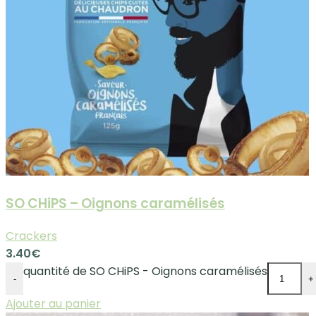
SO CHiPS – Oignons caramélisés
Crackers
3.40
€
quantité de SO CHiPS - Oignons caramélisés
-
+
Ajouter au panier