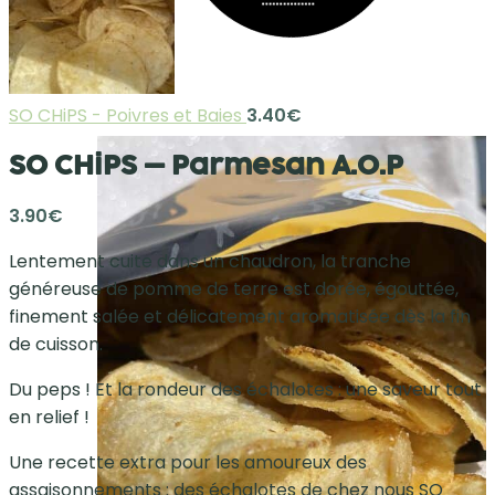
SO CHiPS - Poivres et Baies
3.40
€
SO CHiPS – Parmesan A.O.P
3.90
€
Lentement cuite dans un chaudron, la tranche
généreuse de pomme de terre est dorée, égouttée,
finement salée et délicatement aromatisée dès la fin
de cuisson.
Du peps ! Et la rondeur des échalotes : une saveur tout
en relief !
Une recette extra pour les amoureux des
assaisonnements : des échalotes de chez nous SO