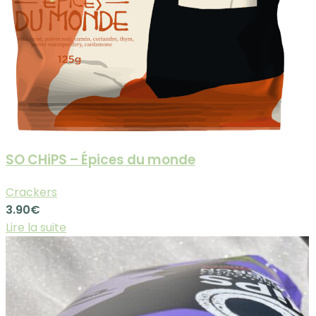
SO CHiPS – Épices du monde
Crackers
3.90
€
Lire la suite