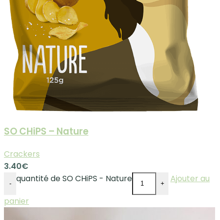
SO CHiPS – Nature
Crackers
3.40
€
quantité de SO CHiPS - Nature
Ajouter au
-
+
panier