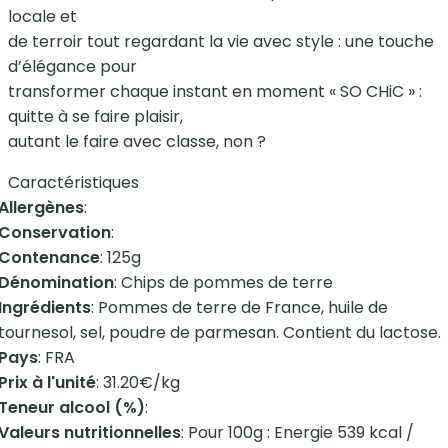
locale et
de terroir tout regardant la vie avec style : une touche
d’élégance pour
transformer chaque instant en moment « SO CHiC » :
quitte à se faire plaisir,
autant le faire avec classe, non ?
Caractéristiques
Allergènes
:
Conservation
:
Contenance
: 125g
Dénomination
: Chips de pommes de terre
Ingrédients
: Pommes de terre de France, huile de
tournesol, sel, poudre de parmesan. Contient du lactose.
Pays
: FRA
Prix à l'unité
: 31.20€/kg
Teneur alcool (%)
:
Valeurs nutritionnelles
: Pour 100g : Energie 539 kcal /