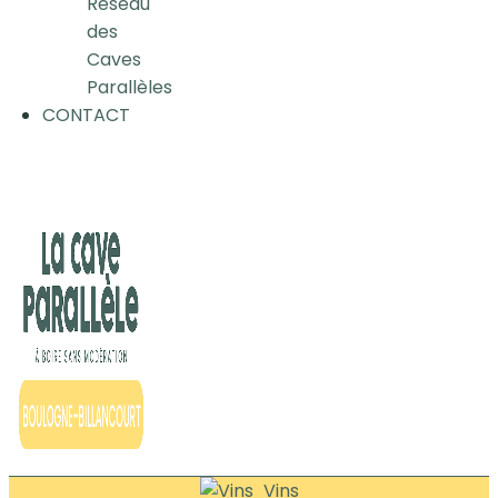
Réseau
des
Caves
Parallèles
CONTACT
Vins