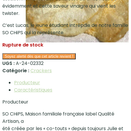
évidemment et cette saveur vinaigre qui vient les
twister.
C’est Lucas, le jeune étudiant intrépdie de notre famille
SO CHiPS qui la représente.
Rupture de stock
Soyez alerté dès que cet article revient !
UGS :
A-24-02332
Catégorie :
Crackers
Producteur
Caractéristiques
Producteur
SO CHiPS, Maison familiale française label Qualité
Artisan, a
été créée par les « co-touts » depuis toujours Julie et