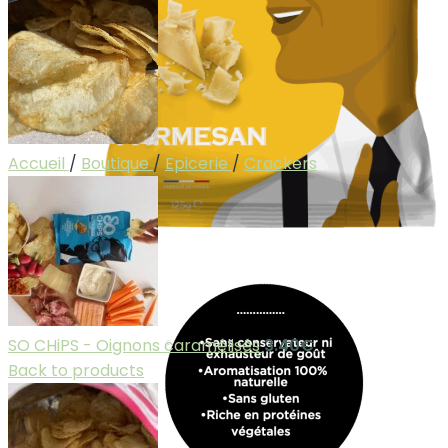
Accueil
/
Boutique
/
Epicerie
/
Crackers
SO CHiPS - Oignons caramélisés
3.40
€
Back to products