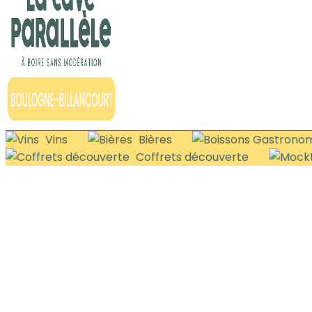
Vins
Bières
Coffrets découverte