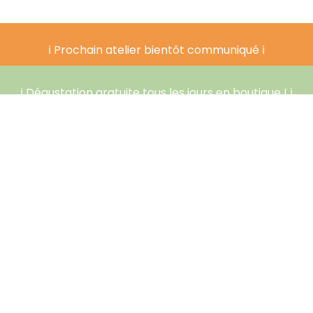
ℹ️ Prochain atelier bientôt communiqué ℹ️
ℹ️ Dégustation gratuite tous les jours en boutique ! ℹ️