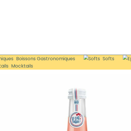
Boissons Gastronomiques
Softs
Mocktails