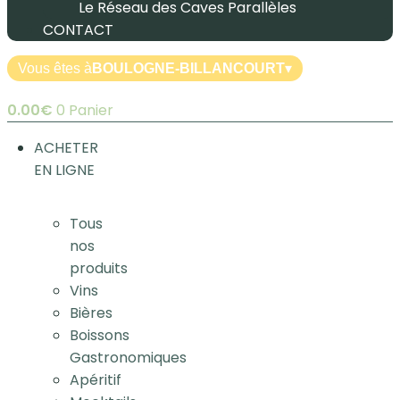
Le Réseau des Caves Parallèles
CONTACT
Vous êtes à
BOULOGNE-BILLANCOURT
▾
0.00
€
0
Panier
ACHETER
EN LIGNE
Tous
nos
produits
Vins
Bières
Boissons
Gastronomiques
Apéritif