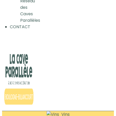
Réseau
des
Caves
Parallèles
CONTACT
Vins