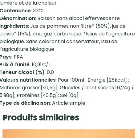
lumière et de la chaleur.
Contenance
: 33CL
Dénomination
: Boisson sans alcool effervescente
Ingrédients
: Jus de pommes non filtré* (50%), jus de
cassis* (15%), eau, gaz carbonique. *Issus de l’agriculture
biologique. Sans colorant ni conservateur, issu de
l’agriculture biologique
Pays
: FRA
Prix à l'unité
: 10,91€/L
Teneur alcool (%)
: 0,0
Valeurs nutritionnelles
: Pour 100ml : Energie [25kcal] ;
Matières grasses[<0,5g]; Glucides / dont sucres [6,24g /
5.98g]; Protéines [<0.5g]; Sel [0g]
Type de déclinaison
: Article simple
Produits similaires