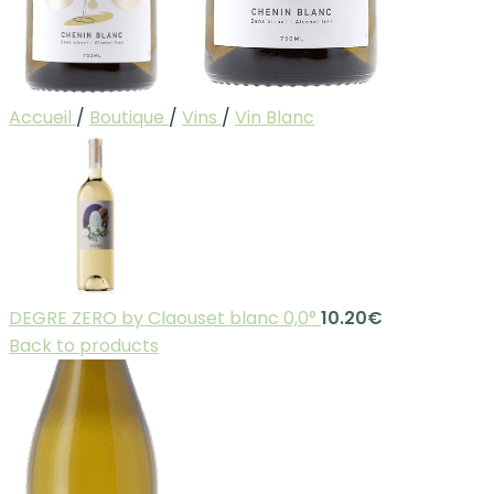
Accueil
/
Boutique
/
Vins
/
Vin Blanc
DEGRE ZERO by Claouset blanc 0,0°
10.20
€
Back to products