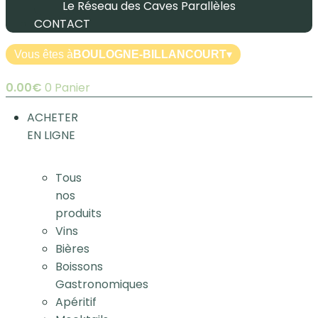
Le Réseau des Caves Parallèles
CONTACT
Vous êtes à
BOULOGNE-BILLANCOURT
▾
0.00
€
0
Panier
ACHETER
EN LIGNE
Tous
nos
produits
Vins
Bières
Boissons
Gastronomiques
Apéritif