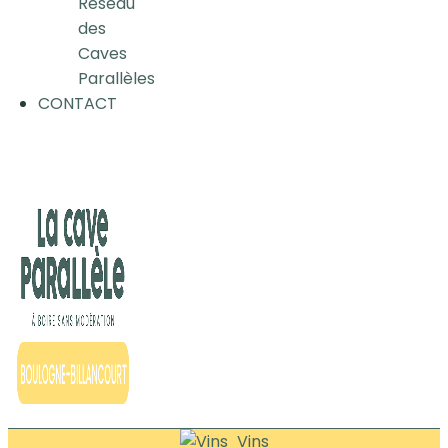
Réseau
des
Caves
Parallèles
CONTACT
Vins