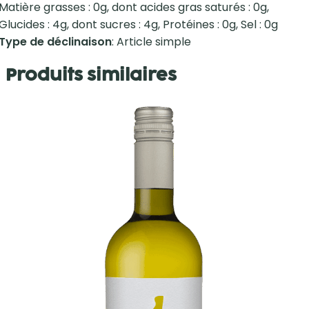
Matière grasses : 0g, dont acides gras saturés : 0g,
Glucides : 4g, dont sucres : 4g, Protéines : 0g, Sel : 0g
Type de déclinaison
: Article simple
Produits similaires