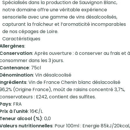
Spécialisés dans la production de Sauvignon Blanc,
notre domaine offre une véritable expérience
sensorielle avec une gamme de vins désalcoolisés,
capturant la fraîcheur et l’aromaticité incomparables
de nos cépages de Loire.
Caractéristiques
Allergènes
:
Conservation
: Après ouverture : à conserver au frais et 
consommer dans les 3 jours.
Contenance
: 75cl
Dénomination
: Vin désalcoolisé
Ingrédients
: Vin de France Chenin blanc déslacoolisé
96,2% (Origine France), moût de raisins concentré 3,7%,
conservateurs : E242, contient des sulfites.
Pays
: FRA
Prix à l'unité
: 16€/L
Teneur alcool (%)
: 0,0
Valeurs nutritionnelles
: Pour 100ml : Energie 85kJ/20kcal,