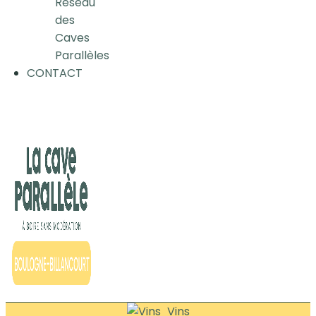
Réseau
des
Caves
Parallèles
CONTACT
Vins