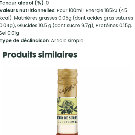
Teneur alcool (%)
: 0
Valeurs nutritionnelles
: Pour 100ml : Energie 185kJ (45
kcal), Matnières grasses 0.05g (dont acides gras saturés
0.04g), Glucides 10.5 g (dont sucre 9.7g), Protéines 0.15g,
Sel 0.01g
Type de déclinaison
: Article simple
Produits similaires