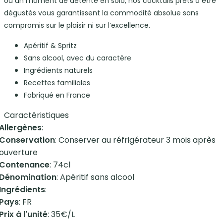
ou un moment de détente en solo, nos cocktails prêts à être
dégustés vous garantissent la commodité absolue sans
compromis sur le plaisir ni sur l’excellence.
Apéritif & Spritz
Sans alcool, avec du caractère
Ingrédients naturels
Recettes familiales
Fabriqué en France
Caractéristiques
Allergènes
:
Conservation
: Conserver au réfrigérateur 3 mois après
ouverture
Contenance
: 74cl
Dénomination
: Apéritif sans alcool
Ingrédients
:
Pays
: FR
Prix à l'unité
: 35€/L