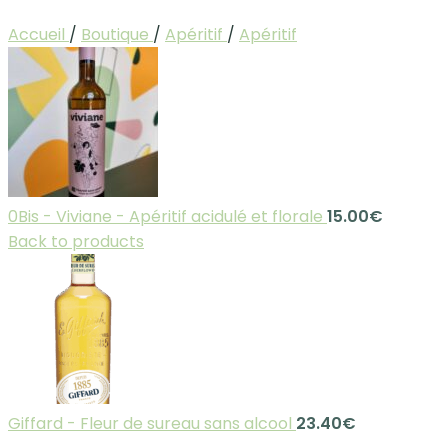
Accueil
/
Boutique
/
Apéritif
/
Apéritif
0Bis - Viviane - Apéritif acidulé et florale
15.00
€
Back to products
Giffard - Fleur de sureau sans alcool
23.40
€