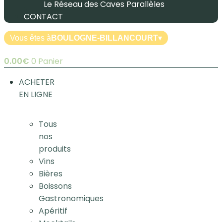
Le Réseau des Caves Parallèles
CONTACT
Vous êtes à
BOULOGNE-BILLANCOURT
▾
0.00
€
0
Panier
ACHETER
EN LIGNE
Tous
nos
produits
Vins
Bières
Boissons
Gastronomiques
Apéritif