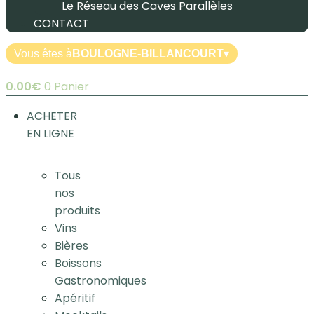
Le Réseau des Caves Parallèles
CONTACT
Vous êtes à
BOULOGNE-BILLANCOURT
▾
0.00
€
0
Panier
ACHETER
EN LIGNE
Tous
nos
produits
Vins
Bières
Boissons
Gastronomiques
Apéritif