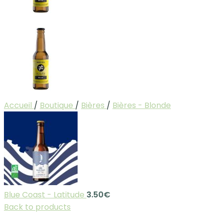
Accueil
/
Boutique
/
Bières
/
Bières - Blonde
Blue Coast - Latitude
3.50
€
Back to products