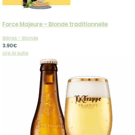
Force Majeure – Blonde traditionnelle
Bières - Blonde
3.90
€
Lire la suite