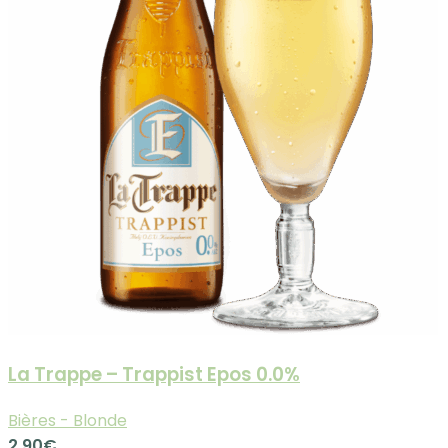
La Trappe – Trappist Epos 0.0%
Bières - Blonde
2.90
€