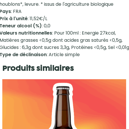
houblons*, levure. * issus de l'agriculture biologique
Pays
: FRA
Prix à l'unité
: 11,52€/L
Teneur alcool (%)
: 0,0
Valeurs nutritionnelles
: Pour 100ml : Energie 27kcal,
Matières grasses <0,5g dont acides gras saturés <0,5g,
Glucides : 6,3g dont sucres 3,3g, Protéines <0,5g, Sel <0,01
Type de déclinaison
: Article simple
Produits similaires