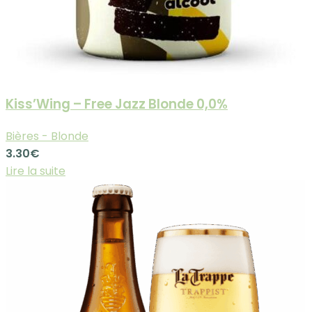
Kiss’Wing – Free Jazz Blonde 0,0%
Bières - Blonde
3.30
€
Lire la suite