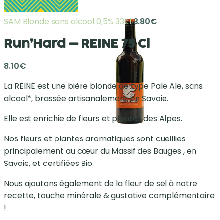
SAM Blonde sans alcool 0,5% 33cl
3.80
€
Run’Hard – REINE 75 Cl
8.10
€
La REINE est une bière blonde de type Pale Ale, sans
alcool*, brassée artisanalement en Savoie.
Elle est enrichie de fleurs et plantes des Alpes.
Nos fleurs et plantes aromatiques sont cueillies
principalement au cœur du Massif des Bauges , en
Savoie, et certifiées Bio.
Nous ajoutons également de la fleur de sel à notre
recette, touche minérale & gustative complémentaire
!