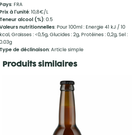
Pays
: FRA
Prix à l'unité
: 10,8€/L
Teneur alcool (%)
: 0.5
Valeurs nutritionnelles
: Pour 100ml : Energie 41 kJ / 10
kcal, Graisses : <0,5g, Glucides : 2g, Protéines : 0,2g, Sel :
0.03g
Type de déclinaison
: Article simple
Produits similaires