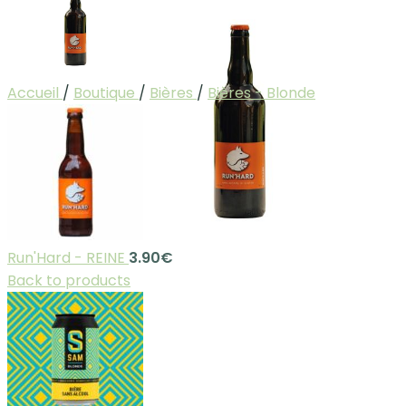
Accueil
/
Boutique
/
Bières
/
Bières - Blonde
Run'Hard - REINE
3.90
€
Back to products