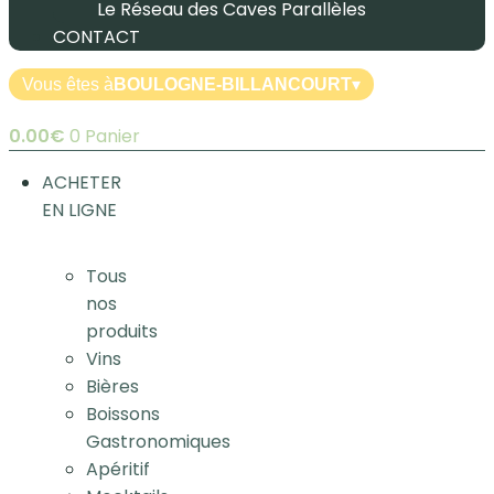
Le Réseau des Caves Parallèles
CONTACT
Vous êtes à
BOULOGNE-BILLANCOURT
▾
0.00
€
0
Panier
ACHETER
EN LIGNE
Tous
nos
produits
Vins
Bières
Boissons
Gastronomiques
Apéritif