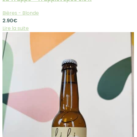
Bières - Blonde
2.90
€
Lire la suite