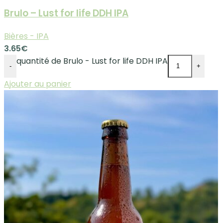
Brulo – Lust for life DDH IPA
Bières - IPA
3.65
€
quantité de Brulo - Lust for life DDH IPA
-
+
Ajouter au panier