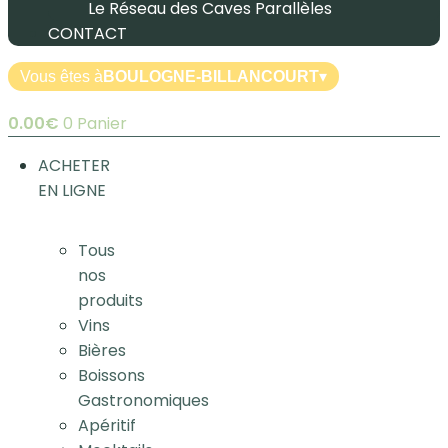
Le Réseau des Caves Parallèles
CONTACT
Vous êtes à
BOULOGNE-BILLANCOURT
▾
0.00
€
0
Panier
ACHETER
EN LIGNE
Tous
nos
produits
Vins
Bières
Boissons
Gastronomiques
Apéritif