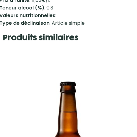
Prix à l'unité
: 11,82€/L
Teneur alcool (%)
: 0.3
Valeurs nutritionnelles
:
Type de déclinaison
: Article simple
Produits similaires