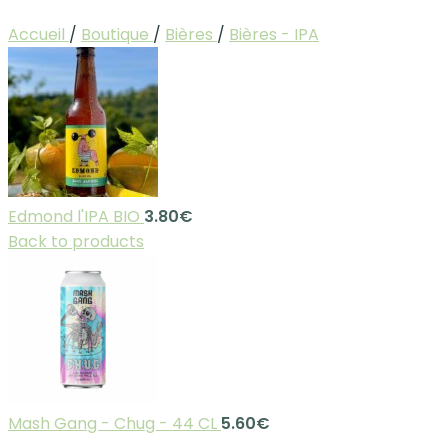
Accueil
/
Boutique
/
Bières
/
Bières - IPA
Edmond l'IPA BIO
3.80
€
Back to products
Mash Gang - Chug - 44 CL
5.60
€