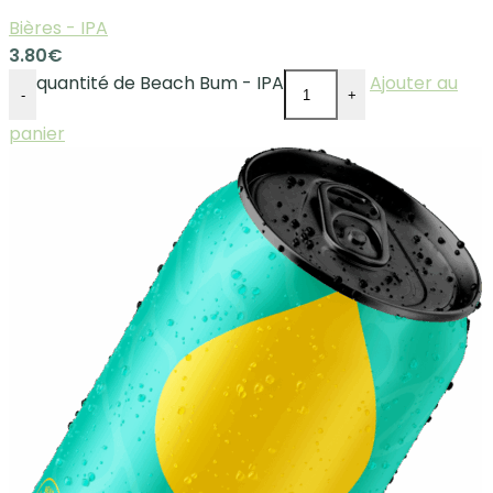
Bières - IPA
3.80
€
quantité de Beach Bum - IPA
Ajouter au
-
+
panier