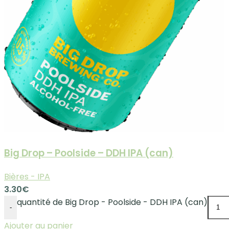
Big Drop – Poolside – DDH IPA (can)
Bières - IPA
3.30
€
quantité de Big Drop - Poolside - DDH IPA (can)
-
Ajouter au panier