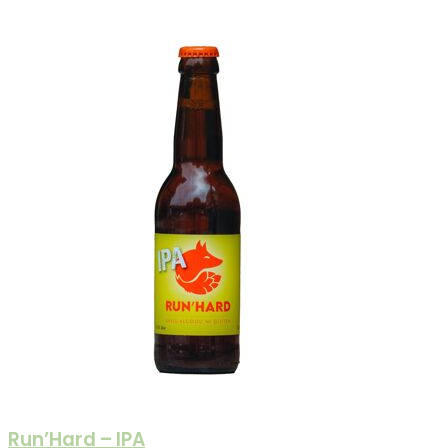
Run’Hard – IPA