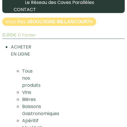
Le Réseau des Caves Parallèles
CONTACT
Vous êtes à
BOULOGNE-BILLANCOURT
▾
0.00
€
0
Panier
ACHETER
EN LIGNE
Tous
nos
produits
Vins
Bières
Boissons
Gastronomiques
Apéritif