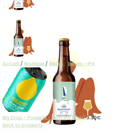
Accueil
/
Boutique
/
Bières
/
Bières - IPA
Big Drop - Poolside - DDH IPA (can)
3.30
€
Back to products