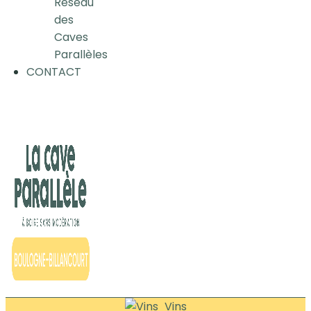
Réseau
des
Caves
Parallèles
CONTACT
Vins