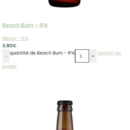
Beach Bum – IPA
Bières - IPA
3.80
€
quantité de Beach Bum - IPA
Ajouter au
-
+
panier