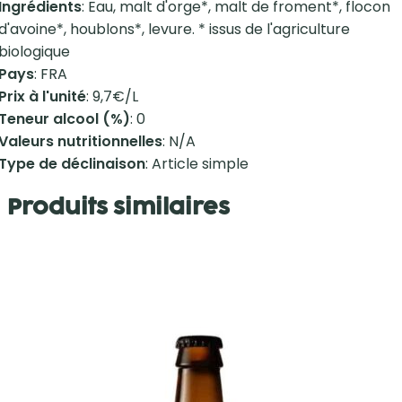
Ingrédients
: Eau, malt d'orge*, malt de froment*, flocon
d'avoine*, houblons*, levure. * issus de l'agriculture
biologique
Pays
: FRA
Prix à l'unité
: 9,7€/L
Teneur alcool (%)
: 0
Valeurs nutritionnelles
: N/A
Type de déclinaison
: Article simple
Produits similaires