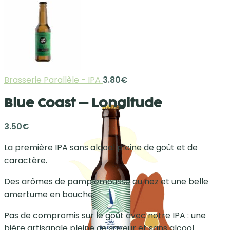
Brasserie Parallèle - IPA
3.80
€
Blue Coast – Longitude
3.50
€
La première IPA sans alcool pleine de goût et de
caractère.
Des arômes de pamplemousse au nez et une belle
amertume en bouche.
Pas de compromis sur le goût avec notre IPA : une
bière artisanale pleine de saveur et sans alcool.