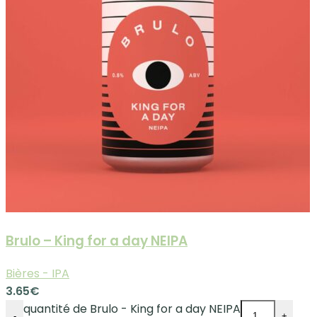
Brulo – King for a day NEIPA
Bières - IPA
3.65
€
quantité de Brulo - King for a day NEIPA
-
+