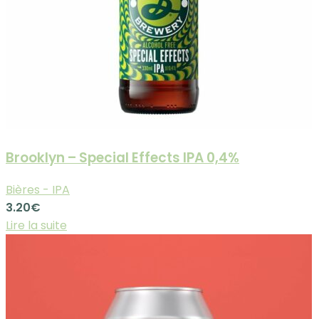
Brooklyn – Special Effects IPA 0,4%
Bières - IPA
3.20
€
Lire la suite