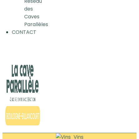
Réseau
des
Caves
Parallèles
CONTACT
Vins