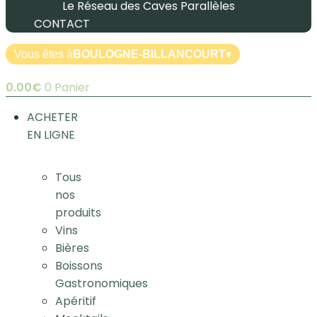
Le Réseau des Caves Parallèles
CONTACT
Vous êtes à
BOULOGNE-BILLANCOURT
▾
0.00
€
0
Panier
ACHETER
EN LIGNE
Tous
nos
produits
Vins
Bières
Boissons
Gastronomiques
Apéritif