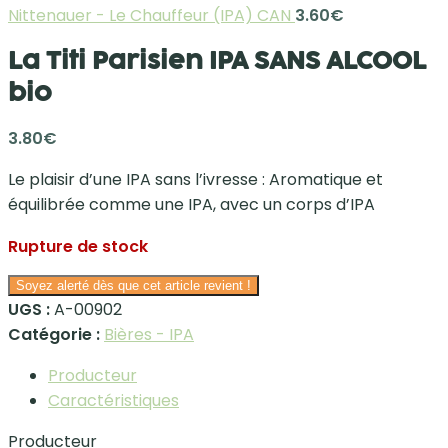
Nittenauer - Le Chauffeur (IPA) CAN
3.60
€
La Titi Parisien IPA SANS ALCOOL
bio
3.80
€
Le plaisir d’une IPA sans l’ivresse : Aromatique et
équilibrée comme une IPA, avec un corps d’IPA
Rupture de stock
Soyez alerté dès que cet article revient !
UGS :
A-00902
Catégorie :
Bières - IPA
Producteur
Caractéristiques
Producteur