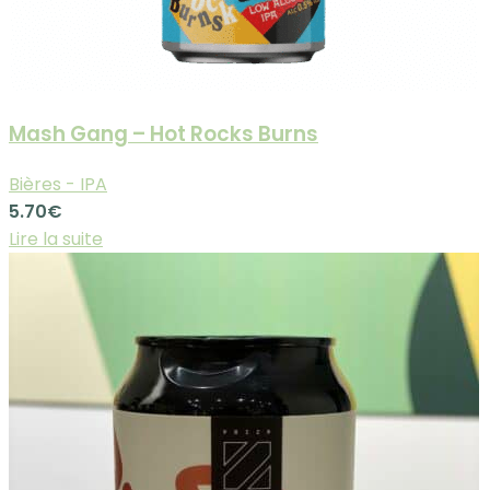
Mash Gang – Hot Rocks Burns
Bières - IPA
5.70
€
Lire la suite