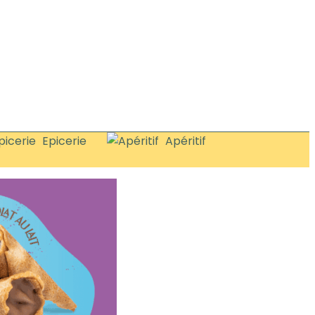
Epicerie
Apéritif