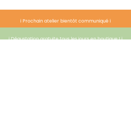
ℹ️ Prochain atelier bientôt communiqué ℹ️
ℹ️ Dégustation gratuite tous les jours en boutique ! ℹ️