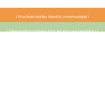
ℹ️ Prochain atelier bientôt communiqué ℹ️
ℹ️ Dégustation gratuite tous les jours en boutique ! ℹ️