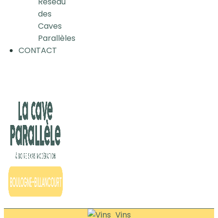
Réseau
des
Caves
Parallèles
CONTACT
Vins