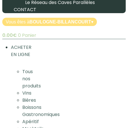
Le Réseau des Caves Parallèles
CONTACT
Vous êtes à
BOULOGNE-BILLANCOURT
▾
0.00
€
0
Panier
ACHETER
EN LIGNE
Tous
nos
produits
Vins
Bières
Boissons
Gastronomiques
Apéritif