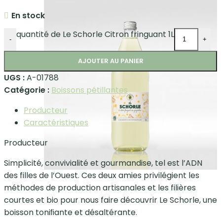
En stock
quantité de Le Schorle Citron fringuant 1L
-
+
AJOUTER AU PANIER
UGS :
A-01788
Catégorie :
Boissons pétillantes
Producteur
Caractéristiques
Producteur
Simplicité, convivialité et gourmandise, tel est l’ADN
des filles de l’Ouest. Ces deux amies privilégient les
méthodes de production artisanales et les filières
courtes et bio pour nous faire découvrir Le Schorle, une
boisson toniﬁante et désaltérante.