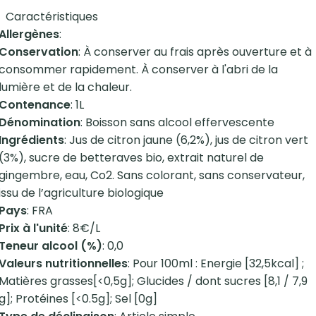
Caractéristiques
Allergènes
:
Conservation
: À conserver au frais après ouverture et à
consommer rapidement. À conserver à l'abri de la
lumière et de la chaleur.
Contenance
: 1L
Dénomination
: Boisson sans alcool effervescente
Ingrédients
: Jus de citron jaune (6,2%), jus de citron vert
(3%), sucre de betteraves bio, extrait naturel de
gingembre, eau, Co2. Sans colorant, sans conservateur,
issu de l’agriculture biologique
Pays
: FRA
Prix à l'unité
: 8€/L
Teneur alcool (%)
: 0,0
Valeurs nutritionnelles
: Pour 100ml : Energie [32,5kcal] ;
Matières grasses[<0,5g]; Glucides / dont sucres [8,1 / 7,9
g]; Protéines [<0.5g]; Sel [0g]