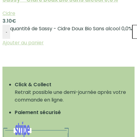
Cidre
3.10
€
quantité de Sassy - Cidre Doux Bio Sans alcool 0,0%
-
Ajouter au panier
Click & Collect
Retrait possible une demi-journée après votre
commande en ligne.
Paiement sécurisé