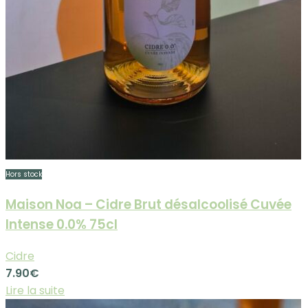
Hors stock
Maison Noa – Cidre Brut désalcoolisé Cuvée
Intense 0.0% 75cl
Cidre
7.90
€
Lire la suite