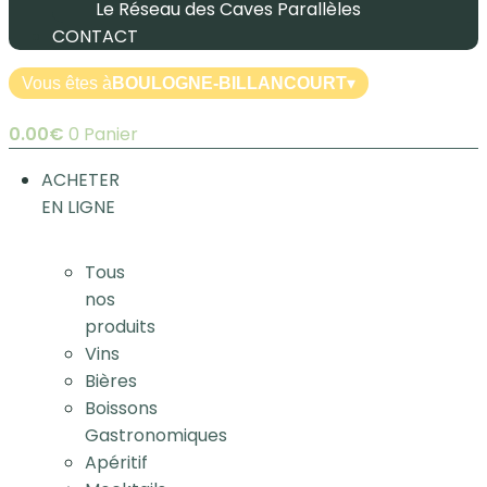
Le Réseau des Caves Parallèles
CONTACT
Vous êtes à
BOULOGNE-BILLANCOURT
▾
0.00
€
0
Panier
ACHETER
EN LIGNE
Tous
nos
produits
Vins
Bières
Boissons
Gastronomiques
Apéritif