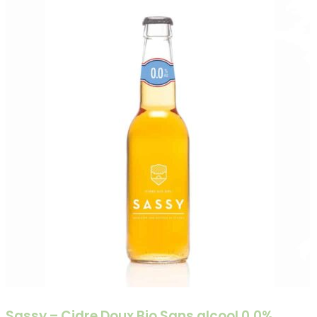
Sassy – Cidre Doux Bio Sans alcool 0,0%