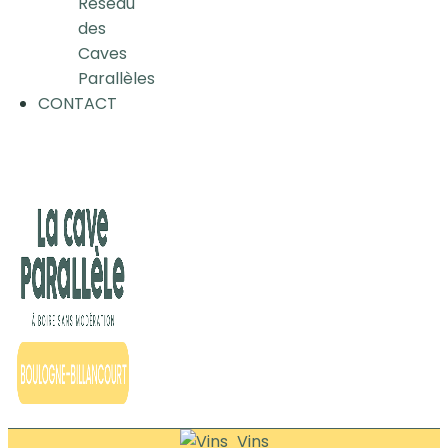
Réseau
des
Caves
Parallèles
CONTACT
Vins