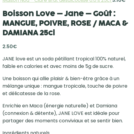
Maison Noa - Cidre Brut désalcoolisé 0.0% 25cl
3.10
€
Boisson Love – Jane – Goût :
MANGUE, POIVRE, ROSE / MACA &
DAMIANA 25cl
2.50
€
JANE love est un soda pétillant tropical 100% naturel,
faible en calories et avec moins de 5g de sucre.
Une boisson qui allie plaisir & bien-être grâce à un
mélange unique : mangue tropicale, touche de poivre
et délicatesse de la rose.
Enrichie en Maca (énergie naturelle) et Damiana
(connexion & détente), JANE LOVE est idéale pour
partager des moments conviviaux et se sentir bien.
Ingrédients naturels