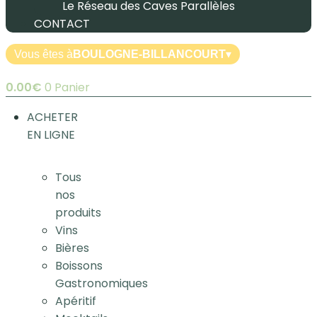
Le Réseau des Caves Parallèles
CONTACT
Vous êtes à
BOULOGNE-BILLANCOURT
▾
0.00
€
0
Panier
ACHETER
EN LIGNE
Tous
nos
produits
Vins
Bières
Boissons
Gastronomiques
Apéritif