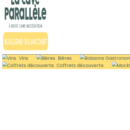
Vins
Bières
Coffrets découverte