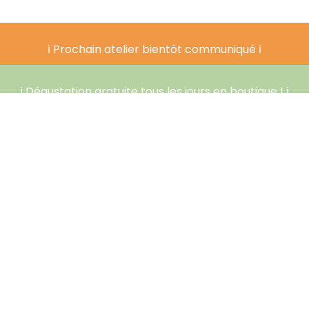
ℹ️ Prochain atelier bientôt communiqué ℹ️
ℹ️ Dégustation gratuite tous les jours en boutique ! ℹ️