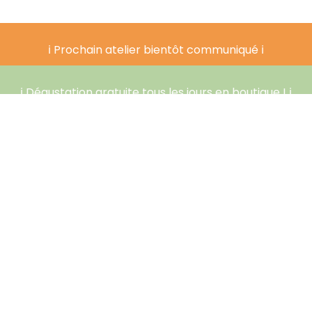
ℹ️ Prochain atelier bientôt communiqué ℹ️
ℹ️ Dégustation gratuite tous les jours en boutique ! ℹ️