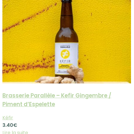
Brasserie Parallèle – Kefir Gingembre /
Piment d’Espelette
Kéfir
3.40
€
Lire la suite