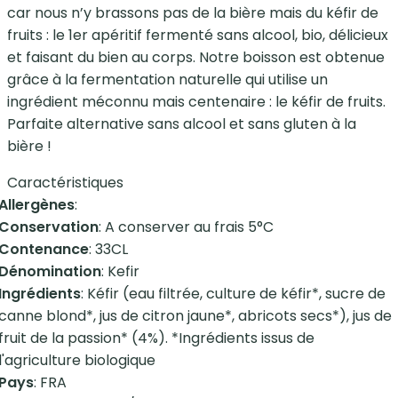
car nous n’y brassons pas de la bière mais du kéfir de
fruits : le 1er apéritif fermenté sans alcool, bio, délicieux
et faisant du bien au corps. Notre boisson est obtenue
grâce à la fermentation naturelle qui utilise un
ingrédient méconnu mais centenaire : le kéfir de fruits.
Parfaite alternative sans alcool et sans gluten à la
bière !
Caractéristiques
Allergènes
:
Conservation
: A conserver au frais 5°C
Contenance
: 33CL
Dénomination
: Kefir
Ingrédients
: Kéfir (eau filtrée, culture de kéfir*, sucre de
canne blond*, jus de citron jaune*, abricots secs*), jus de
fruit de la passion* (4%). *Ingrédients issus de
l'agriculture biologique
Pays
: FRA