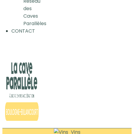
Réseau
des
Caves
Parallèles
CONTACT
Vins