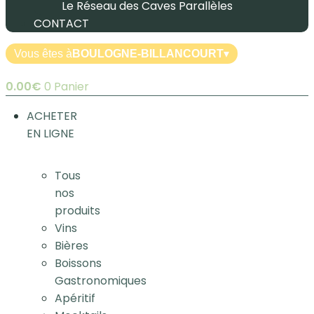
Le Réseau des Caves Parallèles
CONTACT
Vous êtes à
BOULOGNE-BILLANCOURT
▾
0.00
€
0
Panier
ACHETER
EN LIGNE
Tous
nos
produits
Vins
Bières
Boissons
Gastronomiques
Apéritif