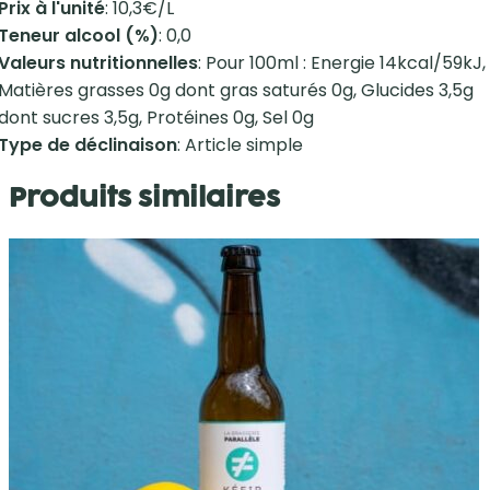
Prix à l'unité
: 10,3€/L
Teneur alcool (%)
: 0,0
Valeurs nutritionnelles
: Pour 100ml : Energie 14kcal/59kJ,
Matières grasses 0g dont gras saturés 0g, Glucides 3,5g
dont sucres 3,5g, Protéines 0g, Sel 0g
Type de déclinaison
: Article simple
Produits similaires