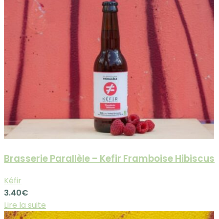
Brasserie Parallèle – Kefir Framboise Hibiscus
Kéfir
3.40
€
Lire la suite