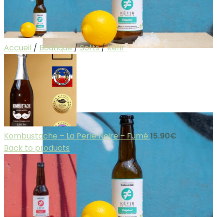
Accueil
/
Boutique
/
Softs
/
Kéfir
Kombustache – La Perle Noire – Fumé
15.90
€
Back to products