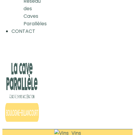
Réseau
des
Caves
Parallèles
CONTACT
Vins