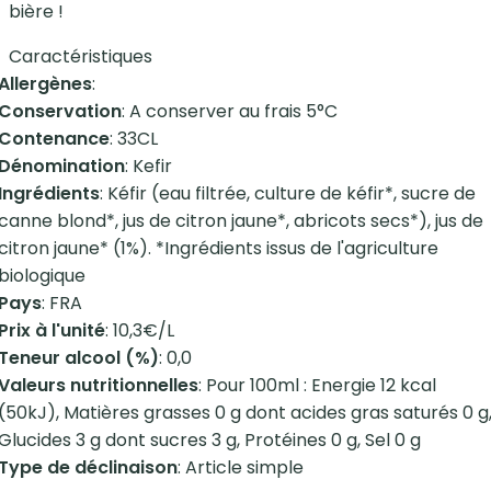
bière !
Caractéristiques
Allergènes
:
Conservation
: A conserver au frais 5°C
Contenance
: 33CL
Dénomination
: Kefir
Ingrédients
: Kéfir (eau filtrée, culture de kéfir*, sucre de
canne blond*, jus de citron jaune*, abricots secs*), jus de
citron jaune* (1%). *Ingrédients issus de l'agriculture
biologique
Pays
: FRA
Prix à l'unité
: 10,3€/L
Teneur alcool (%)
: 0,0
Valeurs nutritionnelles
: Pour 100ml : Energie 12 kcal
(50kJ), Matières grasses 0 g dont acides gras saturés 0 g
Glucides 3 g dont sucres 3 g, Protéines 0 g, Sel 0 g
Type de déclinaison
: Article simple