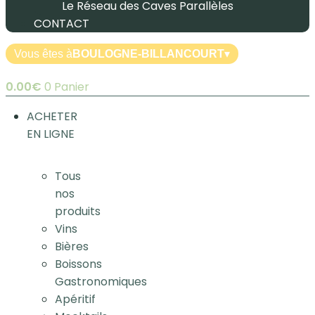
Le Réseau des Caves Parallèles
CONTACT
Vous êtes à
BOULOGNE-BILLANCOURT
▾
0.00
€
0
Panier
ACHETER
EN LIGNE
Tous
nos
produits
Vins
Bières
Boissons
Gastronomiques
Apéritif