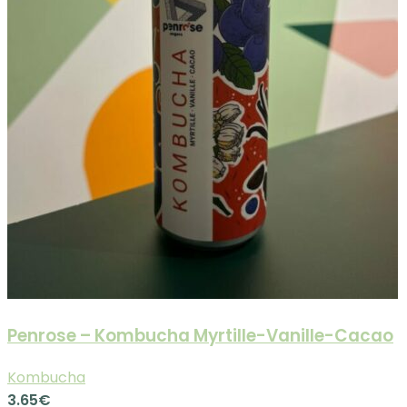
Penrose – Kombucha Myrtille-Vanille-Cacao
Kombucha
3.65
€