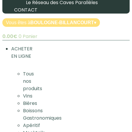
Le Réseau des Caves Parallèles
CONTACT
Vous êtes à
BOULOGNE-BILLANCOURT
▾
0.00
€
0
Panier
ACHETER
EN LIGNE
Tous
nos
produits
Vins
Bières
Boissons
Gastronomiques
Apéritif