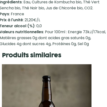
Ingrédients
: Eau, Cultures de Kombucha bio, Thé Vert
Sencha bio, Thé Noir bio, Jus de Chicorée bio, CO2.
Pays
: France
Prix à l'unité
: 21,20€/L
Teneur alcool (%)
: 0,0
Valeurs nutritionnelles
: Pour 100ml : Energie 73kJ/17kcal,
Matières grasses 0g dont acides gras saturés 0g,
Glucides 4g dont sucres 4g, Protéines 0g, Sel 0g
Produits similaires