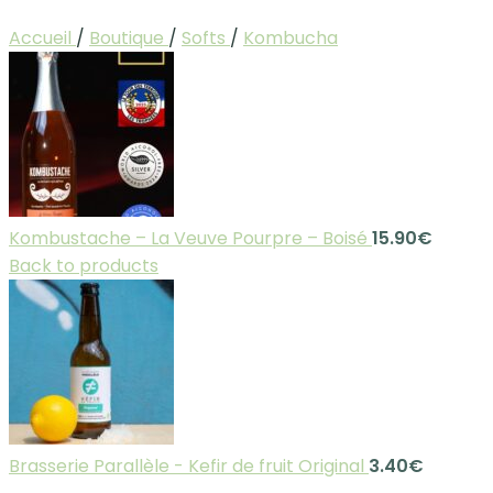
Accueil
/
Boutique
/
Softs
/
Kombucha
Kombustache – La Veuve Pourpre – Boisé
15.90
€
Back to products
Brasserie Parallèle - Kefir de fruit Original
3.40
€