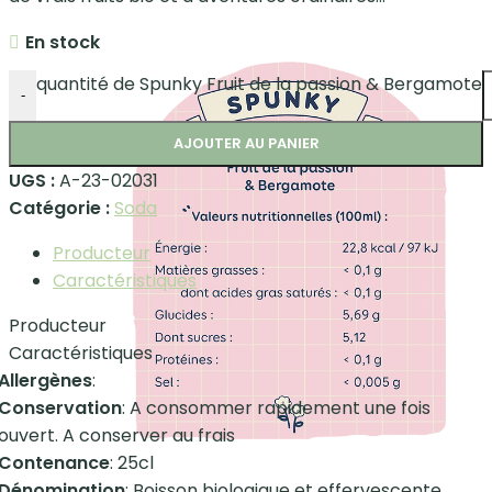
En stock
quantité de Spunky Fruit de la passion & Bergamote
-
AJOUTER AU PANIER
UGS :
A-23-02031
Catégorie :
Soda
Producteur
Caractéristiques
Producteur
Caractéristiques
Allergènes
:
Conservation
: A consommer rapidement une fois
ouvert. A conserver au frais
Contenance
: 25cl
Dénomination
: Boisson biologique et effervescente