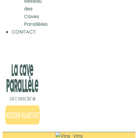
Réseau
des
Caves
Parallèles
CONTACT
Vins