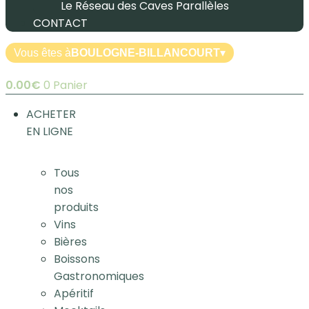
Le Réseau des Caves Parallèles
CONTACT
Vous êtes à
BOULOGNE-BILLANCOURT
▾
0.00
€
0
Panier
ACHETER
EN LIGNE
Tous
nos
produits
Vins
Bières
Boissons
Gastronomiques
Apéritif