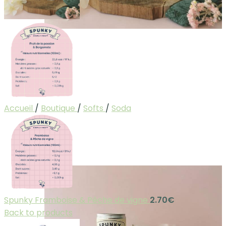
Accueil
/
Boutique
/
Softs
/
Soda
Spunky Framboise & Pêche de vigne
2.70
€
Back to products