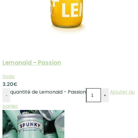
Lemonaid – Passion
Soda
3.20
€
quantité de Lemonaid - Passion
Ajouter au
-
+
panier