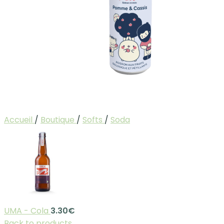
Accueil
/
Boutique
/
Softs
/
Soda
UMA - Cola
3.30
€
Back to products