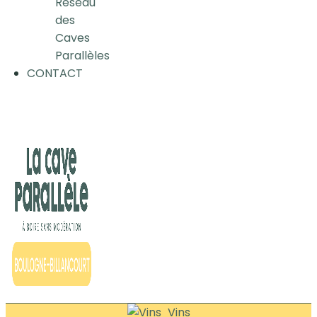
Réseau
des
Caves
Parallèles
CONTACT
Vins