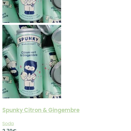
Spunky Citron & Gingembre
Soda
2.70
€