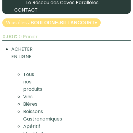
Le Réseau des Caves Parallèles
CONTACT
Vous êtes à
BOULOGNE-BILLANCOURT
▾
0.00
€
0
Panier
ACHETER
EN LIGNE
Tous
nos
produits
Vins
Bières
Boissons
Gastronomiques
Apéritif