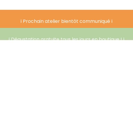
ℹ️ Prochain atelier bientôt communiqué ℹ️
ℹ️ Dégustation gratuite tous les jours en boutique ! ℹ️