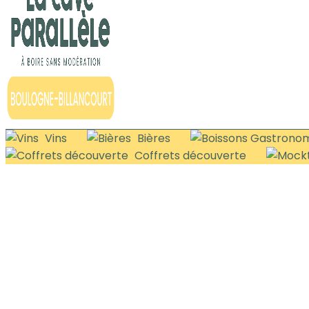
Vins
Bières
Coffrets découverte