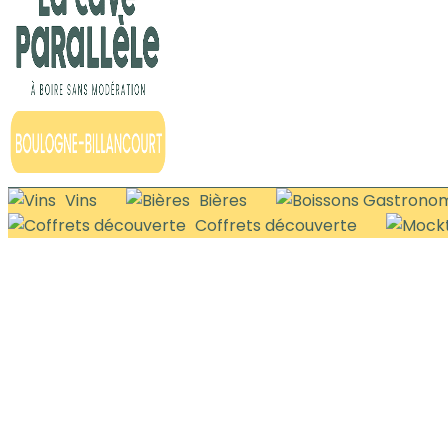
Vins
Bières
Coffrets découverte