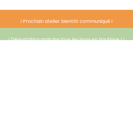
ℹ️ Prochain atelier bientôt communiqué ℹ️
ℹ️ Dégustation gratuite tous les jours en boutique ! ℹ️