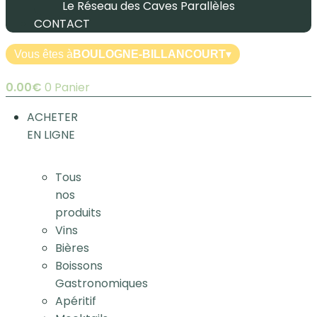
Le Réseau des Caves Parallèles
CONTACT
Vous êtes à
BOULOGNE-BILLANCOURT
▾
0.00
€
0
Panier
ACHETER
EN LIGNE
Tous
nos
produits
Vins
Bières
Boissons
Gastronomiques
Apéritif