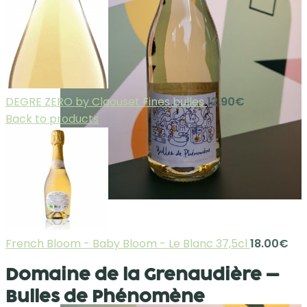
DEGRE ZERO by Claouset Fines bulles
12.90
€
Back to products
French Bloom - Baby Bloom - Le Blanc 37,5cl
18.00
€
Domaine de la Grenaudière –
Bulles de Phénomène