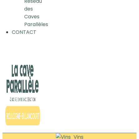
Réseau
des
Caves
Parallèles
CONTACT
Vins