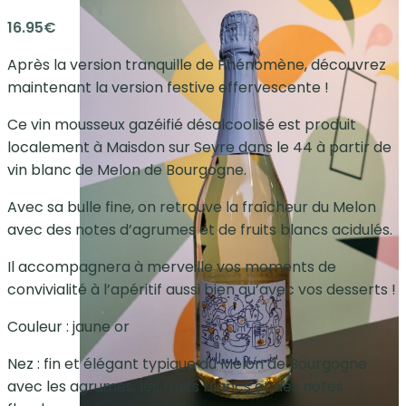
16.95
€
Après la version tranquille de Phénomène, découvrez
maintenant la version festive effervescente !
Ce vin mousseux gazéifié désalcoolisé est produit
localement à Maisdon sur Sevre dans le 44 à partir de
vin blanc de Melon de Bourgogne.
Avec sa bulle fine, on retrouve la fraîcheur du Melon
avec des notes d’agrumes et de fruits blancs acidulés.
Il accompagnera à merveille vos moments de
convivialité à l’apéritif aussi bien qu’avec vos desserts !
Couleur : jaune or
Nez : fin et élégant typique du Melon de Bourgogne
avec les agrumes, les fruits blancs et des notes