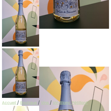
Accueil
/
Boutique
/
Vins
/
Vin Blanc Pétillant