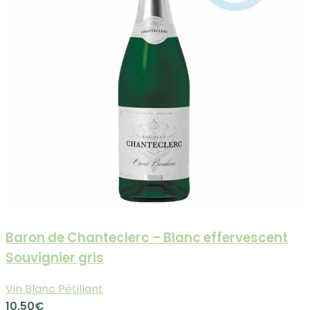
Baron de Chanteclerc – Blanc effervescent
Souvignier gris
Vin Blanc Pétillant
10.50
€