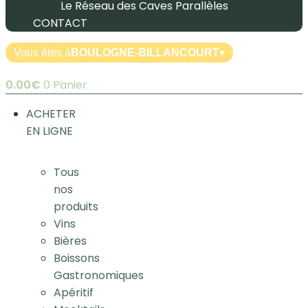
Le Réseau des Caves Parallèles
CONTACT
Vous êtes à
BOULOGNE-BILLANCOURT
▾
0.00
€
0
Panier
ACHETER
EN LIGNE
Tous
nos
produits
Vins
Bières
Boissons
Gastronomiques
Apéritif