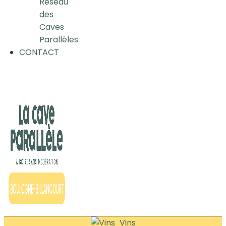
Réseau
des
Caves
Parallèles
CONTACT
Vins