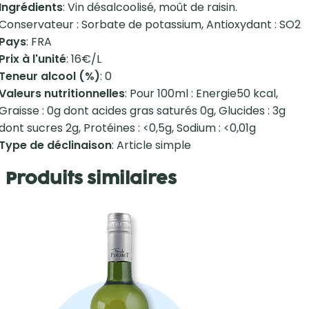
Ingrédients
: Vin désalcoolisé, moût de raisin.
Conservateur : Sorbate de potassium, Antioxydant : SO2
Pays
: FRA
Prix à l'unité
: 16€/L
Teneur alcool (%)
: 0
Valeurs nutritionnelles
: Pour 100ml : Energie50 kcal,
Graisse : 0g dont acides gras saturés 0g, Glucides : 3g
dont sucres 2g, Protéines : <0,5g, Sodium : <0,01g
Type de déclinaison
: Article simple
Produits similaires