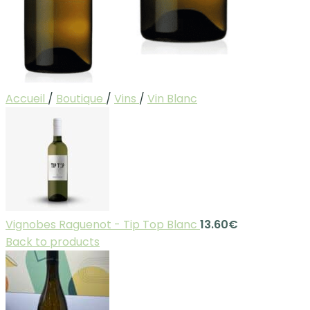
Accueil
/
Boutique
/
Vins
/
Vin Blanc
Vignobes Raguenot - Tip Top Blanc
13.60
€
Back to products