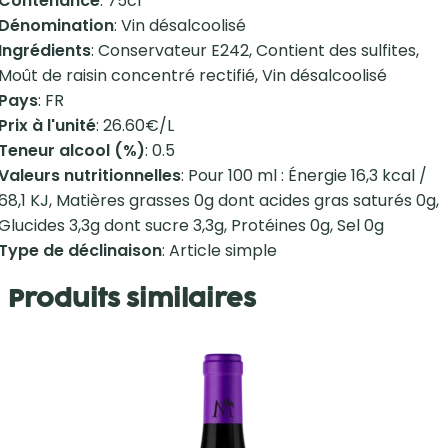
Contenance
: 75cl
Dénomination
: Vin désalcoolisé
Ingrédients
: Conservateur E242, Contient des sulfites,
Moût de raisin concentré rectifié, Vin désalcoolisé
Pays
: FR
Prix à l'unité
: 26.60€/L
Teneur alcool (%)
: 0.5
Valeurs nutritionnelles
: Pour 100 ml : Énergie 16,3 kcal /
68,1 KJ, Matières grasses 0g dont acides gras saturés 0g,
Glucides 3,3g dont sucre 3,3g, Protéines 0g, Sel 0g
Type de déclinaison
: Article simple
Produits similaires