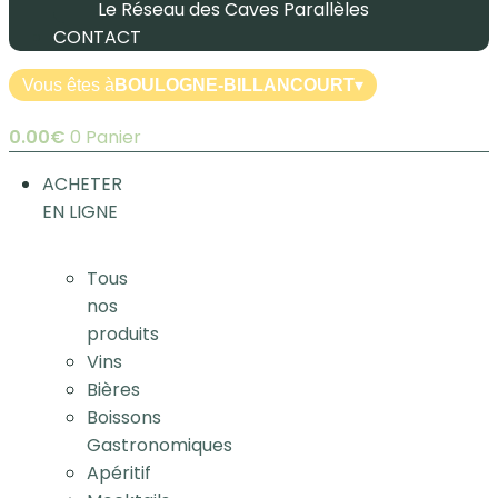
Le Réseau des Caves Parallèles
CONTACT
Vous êtes à
BOULOGNE-BILLANCOURT
▾
0.00
€
0
Panier
ACHETER
EN LIGNE
Tous
nos
produits
Vins
Bières
Boissons
Gastronomiques
Apéritif