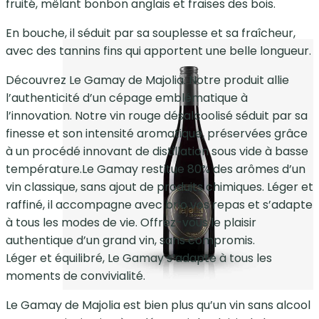
fruité, mêlant bonbon anglais et fraises des bois.
En bouche, il séduit par sa souplesse et sa fraîcheur,
avec des tannins fins qui apportent une belle longueur.
Découvrez Le Gamay de Majolia. Notre produit allie
l’authenticité d’un cépage emblématique à
l’innovation. Notre vin rouge désalcoolisé séduit par sa
finesse et son intensité aromatique, préservées grâce
à un procédé innovant de distillation sous vide à basse
température.Le Gamay restitue 80% des arômes d’un
vin classique, sans ajout de produits chimiques. Léger et
raffiné, il accompagne avec brio vos repas et s’adapte
à tous les modes de vie. Offrez-vous le plaisir
authentique d’un grand vin, sans compromis.
Léger et équilibré, Le Gamay s’adapte à tous les
moments de convivialité.
Le Gamay de Majolia est bien plus qu’un vin sans alcool