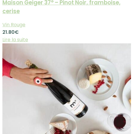
Maison Geiger 37° – Pinot Noir, framboise,
cerise
Vin Rouge
21.80
€
Lire la suite