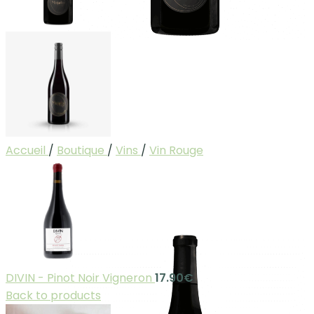
Accueil
/
Boutique
/
Vins
/
Vin Rouge
DIVIN - Pinot Noir Vigneron
17.90
€
Back to products