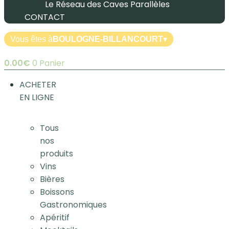
Le Réseau des Caves Parallèles
CONTACT
Vous êtes à
BOULOGNE-BILLANCOURT
▾
0.00
€
0
Panier
ACHETER
EN LIGNE
Tous
nos
produits
Vins
Bières
Boissons
Gastronomiques
Apéritif