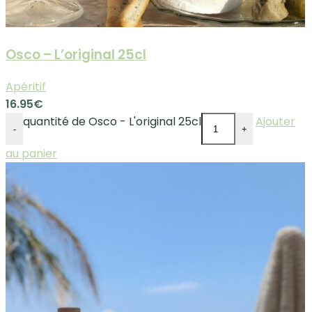
Osco – L’original 25cl
Apéritif
16.95
€
quantité de Osco - L'original 25cl
Ajouter
-
+
au panier