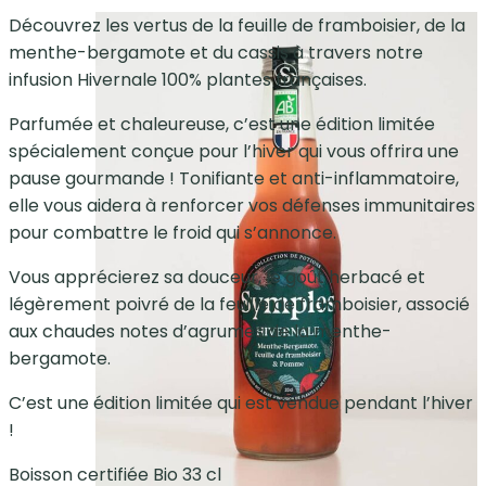
Découvrez les vertus de la feuille de framboisier, de la
menthe-bergamote et du cassis à travers notre
infusion Hivernale 100% plantes françaises.
Parfumée et chaleureuse, c’est une édition limitée
spécialement conçue pour l’hiver qui vous offrira une
pause gourmande ! Tonifiante et anti-inflammatoire,
elle vous aidera à renforcer vos défenses immunitaires
pour combattre le froid qui s’annonce.
Vous apprécierez sa douceur, le goût herbacé et
légèrement poivré de la feuille de framboisier, associé
aux chaudes notes d’agrumes de la menthe-
bergamote.
C’est une édition limitée qui est vendue pendant l’hiver
!
Boisson certifiée Bio 33 cl