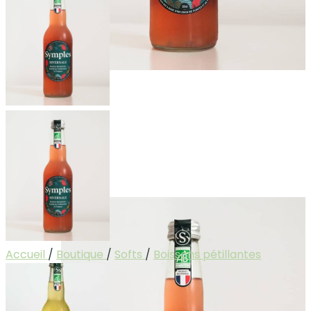
Accueil
/
Boutique
/
Softs
/
Boissons pétillantes