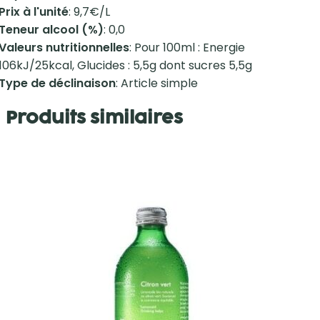
Prix à l'unité
: 9,7€/L
Teneur alcool (%)
: 0,0
Valeurs nutritionnelles
: Pour 100ml : Energie
106kJ/25kcal, Glucides : 5,5g dont sucres 5,5g
Type de déclinaison
: Article simple
Produits similaires