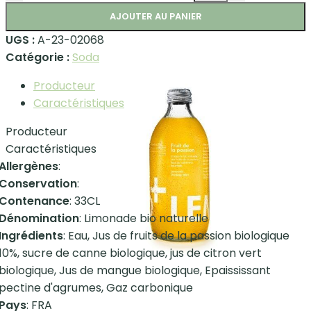
AJOUTER AU PANIER
UGS :
A-23-02068
Catégorie :
Soda
Producteur
Caractéristiques
Producteur
Caractéristiques
Allergènes
:
Conservation
:
Contenance
: 33CL
Dénomination
: Limonade bio naturelle
Ingrédients
: Eau, Jus de fruits de la passion biologique
10%, sucre de canne biologique, jus de citron vert
biologique, Jus de mangue biologique, Epaississant
pectine d'agrumes, Gaz carbonique
Pays
: FRA