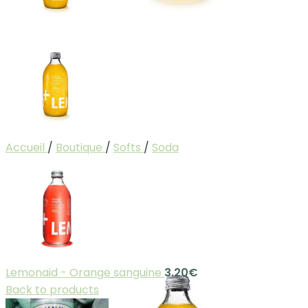
Accueil
/
Boutique
/
Softs
/
Soda
Lemonaid - Orange sanguine
3.20
€
Back to products