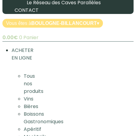
Le Réseau des Caves Parallèles
CONTACT
Vous êtes à
BOULOGNE-BILLANCOURT
▾
0.00
€
0
Panier
ACHETER
EN LIGNE
Tous
nos
produits
Vins
Bières
Boissons
Gastronomiques
Apéritif