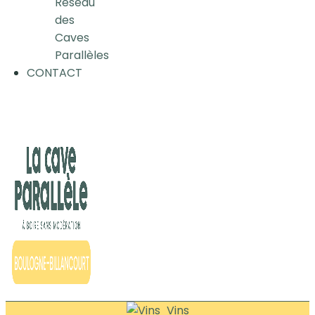
Réseau
des
Caves
Parallèles
CONTACT
Vins