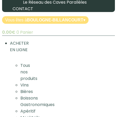
Le Réseau des Caves Parallèles
CONTACT
Vous êtes à
BOULOGNE-BILLANCOURT
▾
0.00
€
0
Panier
ACHETER
EN LIGNE
Tous
nos
produits
Vins
Bières
Boissons
Gastronomiques
Apéritif