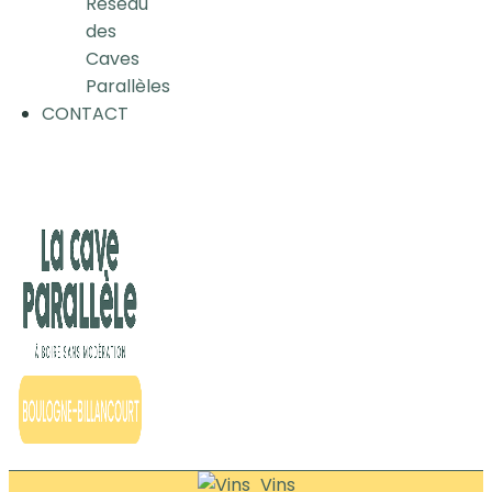
Réseau
des
Caves
Parallèles
CONTACT
Vins