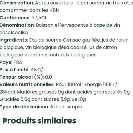
Conservation
: Après ouverture : à conserver au frais et 
consommer dans les 48h.
Contenance
: 37,5CL
Dénomination
: Boisson effervescente à base de vin
désalcoolisé
Ingrédients
: Eau de source Gensac gazifiée, jus de raisin
biologique, vin biologique désalcoolisé, jus de citron
biologique et arômes naturels biologiques.
Pays
: FRA
Prix à l'unité
: 48€/L
Teneur alcool (%)
: 0,0
Valeurs nutritionnelles
: Pour 100ml : Energie 119kJ /
28kcal, Matières grasses 0g dont acides gras saturés 0g,
Glucides 6,6g dont sucres 5.9g, Sel 0g
Type de déclinaison
: Article simple
Produits similaires