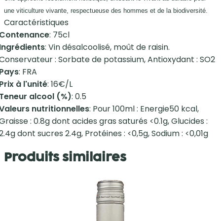
une viticulture vivante, respectueuse des hommes et de la biodiversité.
Caractéristiques
Contenance
: 75cl
Ingrédients
: Vin désalcoolisé, moût de raisin.
Conservateur : Sorbate de potassium, Antioxydant : SO2
Pays
: FRA
Prix à l'unité
: 16€/L
Teneur alcool (%)
: 0.5
Valeurs nutritionnelles
: Pour 100ml : Energie50 kcal,
Graisse : 0.8g dont acides gras saturés <0.1g, Glucides :
2.4g dont sucres 2.4g, Protéines : <0,5g, Sodium : <0,01g
Produits similaires