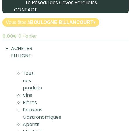
Le Réseau des Caves Parallèles
CONTACT
Vous êtes à
BOULOGNE-BILLANCOURT
▾
0.00
€
0
Panier
ACHETER
EN LIGNE
Tous
nos
produits
Vins
Bières
Boissons
Gastronomiques
Apéritif